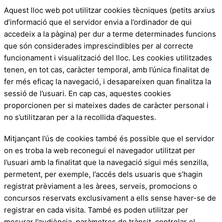
Aquest lloc web pot utilitzar cookies tècniques (petits arxius
d’informació que el servidor envia a l’ordinador de qui
accedeix a la pàgina) per dur a terme determinades funcions
que són considerades imprescindibles per al correcte
funcionament i visualització del lloc. Les cookies utilitzades
tenen, en tot cas, caràcter temporal, amb l’única finalitat de
fer més eficaç la navegació, i desapareixen quan finalitza la
sessió de l’usuari. En cap cas, aquestes cookies
proporcionen per si mateixes dades de caràcter personal i
no s’utilitzaran per a la recollida d’aquestes.
Mitjançant l’ús de cookies també és possible que el servidor
on es troba la web reconegui el navegador utilitzat per
l’usuari amb la finalitat que la navegació sigui més senzilla,
permetent, per exemple, l’accés dels usuaris que s’hagin
registrat prèviament a les àrees, serveis, promocions o
concursos reservats exclusivament a ells sense haver-se de
registrar en cada visita. També es poden utilitzar per
mesurar l’audiència, paràmetres de trànsit, controlar el