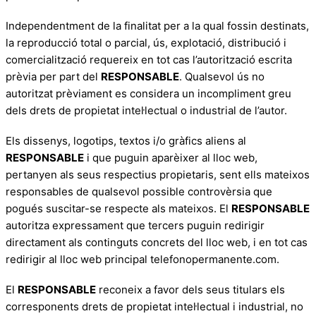
Independentment de la finalitat per a la qual fossin destinats,
la reproducció total o parcial, ús, explotació, distribució i
comercialització requereix en tot cas l’autorització escrita
prèvia per part del
RESPONSABLE
. Qualsevol ús no
autoritzat prèviament es considera un incompliment greu
dels drets de propietat intel·lectual o industrial de l’autor.
Els dissenys, logotips, textos i/o gràfics aliens al
RESPONSABLE
i que puguin aparèixer al lloc web,
pertanyen als seus respectius propietaris, sent ells mateixos
responsables de qualsevol possible controvèrsia que
pogués suscitar-se respecte als mateixos. El
RESPONSABLE
autoritza expressament que tercers puguin redirigir
directament als continguts concrets del lloc web, i en tot cas
redirigir al lloc web principal telefonopermanente.com.
El
RESPONSABLE
reconeix a favor dels seus titulars els
corresponents drets de propietat intel·lectual i industrial, no