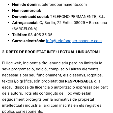
Nom de domini:
telefonopermanente.com
Nom comercial:
Denominació social:
TELEFONO PERMANENTE, S.L.
Adreça social:
C/ Berlin, 72 Entlo. 08029 – Barcelona
(BARCELONA)
Telèfon:
93 405 35 35
Correu electrònic:
info@telefonopermanente.com
2. DRETS DE PROPIETAT INTEL·LECTUAL I INDUSTRIAL
El lloc web, incloent a títol enunciatiu però no limitatiu la
seva programació, edició, compilació i altres elements
necessaris pel seu funcionament, els dissenys, logotips,
textos i/o gràfics, són propietat del
RESPONSABLE
o, si
escau, disposa de llicència o autorització expressa per part
dels autors. Tots els continguts del lloc web estan
degudament protegits per la normativa de propietat
intel·lectual i industrial, així com inscrits en els registres
públics corresponents.