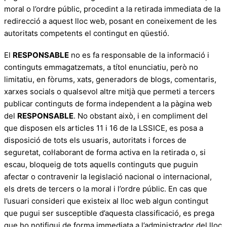
moral o l’ordre públic, procedint a la retirada immediata de la
redirecció a aquest lloc web, posant en coneixement de les
autoritats competents el contingut en qüestió.
El
RESPONSABLE
no es fa responsable de la informació i
continguts emmagatzemats, a títol enunciatiu, però no
limitatiu, en fòrums, xats, generadors de blogs, comentaris,
xarxes socials o qualsevol altre mitjà que permeti a tercers
publicar continguts de forma independent a la pàgina web
del
RESPONSABLE
. No obstant això, i en compliment del
que disposen els articles 11 i 16 de la LSSICE, es posa a
disposició de tots els usuaris, autoritats i forces de
seguretat, col·laborant de forma activa en la retirada o, si
escau, bloqueig de tots aquells continguts que puguin
afectar o contravenir la legislació nacional o internacional,
els drets de tercers o la moral i l’ordre públic. En cas que
l’usuari consideri que existeix al lloc web algun contingut
que pugui ser susceptible d’aquesta classificació, es prega
que ho notifiqui de forma immediata a l’administrador del lloc