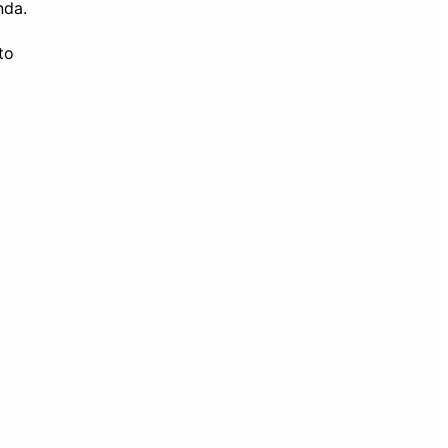
nda.
to