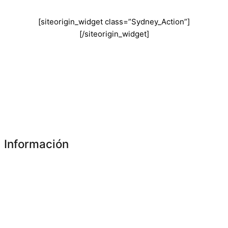
[siteorigin_widget class=”Sydney_Action”]
[/siteorigin_widget]
Información
Investigamos a sus clientes para descubrir, entre otras:
Quién es su buyer persona
Qué productos interesan realmente al público
Descubrir la opinión real acerca de productos o
servicios