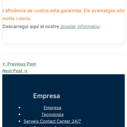
L’eficiència de costos està garantida. Els avantatges són
molts i obvis.
Descarregui aquí el nostre
dossier informatiu
:
←
Previous Post
Next Post
→
Empresa
Empresa
Tecnologia
Serveis Contact Center 24/7