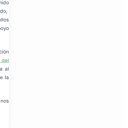
nido
ado,
llos
oyo
ción
 del
a al
e la
 nos