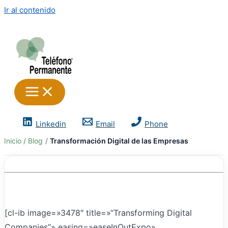
Ir al contenido
Linkedin
Email
Phone
Inicio
Blog
Transformación Digital de las Empresas
[cl-ib image=»3478″ title=»“Transforming Digital
Companies”» easing=»easeInOutExpo»